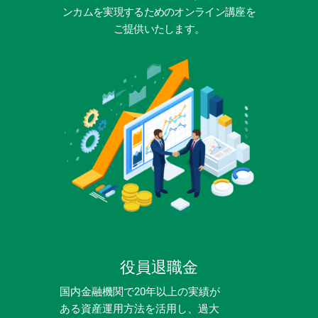
ンカムを実現するためのオンライン講座を
ご提供いたします。
研修プログラム
オンライン講座
役員退職金
国内金融機関で20年以上の実績が
現預金を元に毎月安定したフリーキャ
現預金1000万円以上の方限定で、毎
ある資産運用方法を活用し、過大
ッシュをつくり、融資で資金を借入れ
月の安定した収入(ベーシックインカ