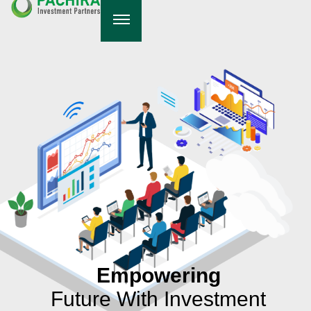
内
容
を
ス
キ
ッ
プ
Empowering
Future With Investment