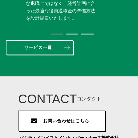
な退職金ではなく、経営計画に合
るだけでなく、自己資金から新たな経
ム)を実現する技術習得を目的とした
った最適な役員退職金の準備方法
営資金をつくり出す企業向け技術研修
『ベーシックインカムDIY講座』を
を設計提案いたします。
プログラムを提供しています。
運営しています。
サービス一覧
CONTACT
コンタクト
お問い合わせはこちら
パキラ・インベストメント・パートナーズ株式会社